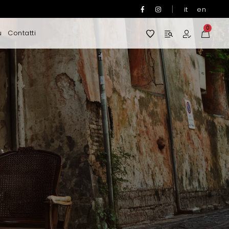
|
it
en
0
u
Contatti