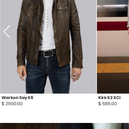
Kirk K2 XCI
Zykar