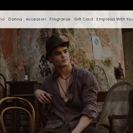
mo
Donna
Accessori
Fragranze
Gift Card
Empresa With Yo