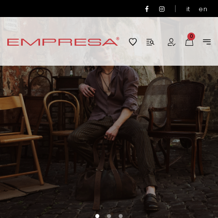
|
it
en
0