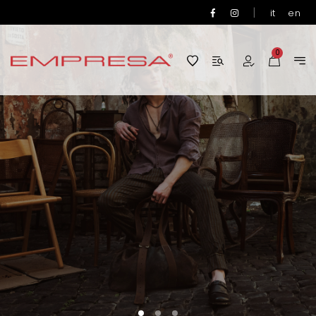
|
it
en
0