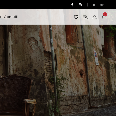
|
it
en
0
u
Contatti