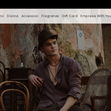
mo
Donna
Accessori
Fragranze
Gift Card
Empresa With Yo