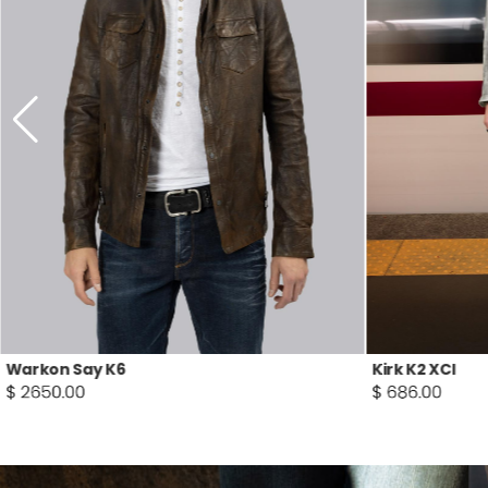
Kirk K2 XCI
Zykar