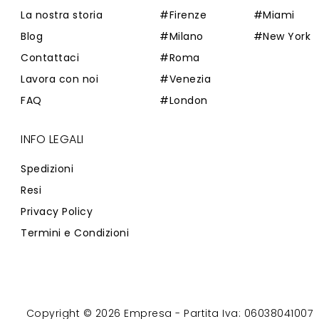
La nostra storia
#Firenze
#Miami
Blog
#Milano
#New York
Contattaci
#Roma
Lavora con noi
#Venezia
FAQ
#London
INFO LEGALI
Spedizioni
Resi
Privacy Policy
Termini e Condizioni
Copyright © 2026 Empresa - Partita Iva: 06038041007
Powered by
Zaion Web
-