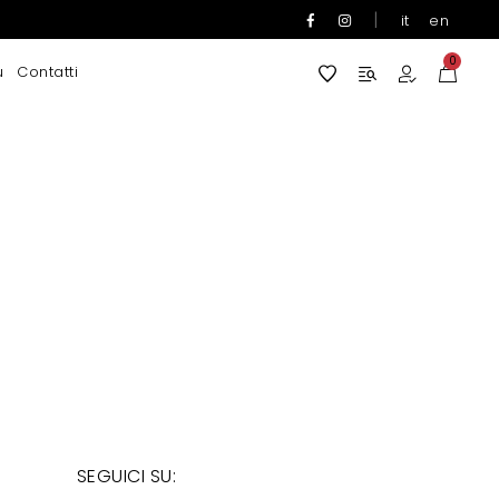
|
it
en
0
u
Contatti
SEGUICI SU: