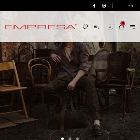
|
it
en
0